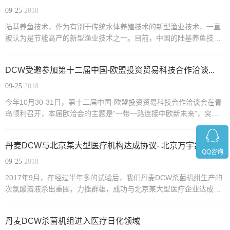
09-25
2018
陆基养鱼技术，作为有别于传统水体养殖技术的新型渔业技术，一直
被认为是节能高产的新型渔业技术之一。目前，中国的陆基养鱼技术
相比起传统渔业发达国家还落后很多。
DCW受邀参加第十二届中国-欧盟投资贸易科技合作洽谈...
09-25
2018
今年10月30-31日，第十二届中国-欧盟投资贸易科技合作洽谈会在青
岛顺利召开，本届欧洽会的主题是“一带一路连接中欧新未来”，突出
中国与欧洲国家的投资、贸易、科技的全面合作交流，聚焦于海洋科
技发展、低碳节能环保、现代农业等产业，
丹麦DCW与北京某大型医疗机构达成协议- 北京万宇凯...
QQ咨询
09-25
2018
2017年9月，在经过半年多的试验后，我们丹麦DCW杀菌机组生产的
次氯酸溶液杀出重围，力挫群雄，成功与北京某大型医疗企业达成战
略性合作协议。
丹麦DCW杀菌机组进入医疗日化领域