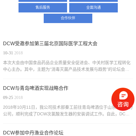
售后服务
全面沟通
合作伙伴
DCW受邀参加第三届北京国际医学工程大会
10-31
2018
本次大会由中国食品药品企业质量安全促进会、中关村医学工程转化
中心主办。其中，主题为“消毒灭菌产品技术发展与趋势”的论坛会议
邀请到了国家卫计委监督中心传染病防治与消毒产品执法监管相关机
×
构、多个省级卫生监督中心，以及消毒灭菌产品相关行业协会的多位
感谢您选择丹麦DCW，我们为您提供安
DCW与青岛啤酒实现战略合作
专家和领导，聚焦我国消毒灭菌产品的市场现状，就消毒灭菌产...
全环保、高性价比的...
09-25
2018
2018年10月11日，我公司技术部秦工前往青岛啤酒位于山东寿光的分
现在咨询
稍后再说
公司，顺利完成了DCW次氯酸发生器的安装调试工作。自此，DCW
次氯酸发生器正式入驻青岛啤酒，用于对啤酒加工过程中CIP管线的
清洗消毒。
DCW参加中丹渔业合作论坛